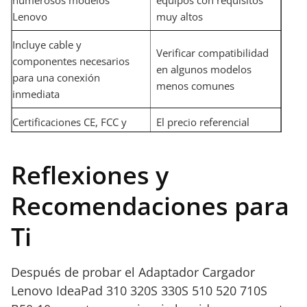
Lenovo
muy altos
Incluye cable y
Verificar compatibilidad
componentes necesarios
en algunos modelos
para una conexión
menos comunes
inmediata
Certificaciones CE, FCC y
El precio referencial
RoHS que aseguran la
puede no ser el más
calidad y seguridad
económico del mercado
Reflexiones y
Recomendaciones para
Ti
Después de probar el Adaptador Cargador
Lenovo IdeaPad 310 320S 330S 510 520 710S