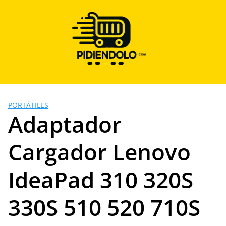
Saltar
al
contenido
PORTÁTILES
Adaptador
Cargador Lenovo
IdeaPad 310 320S
330S 510 520 710S