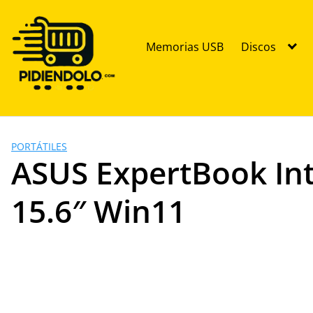
Saltar
al
contenido
Memorias USB
Discos
PORTÁTILES
ASUS ExpertBook In
15.6″ Win11