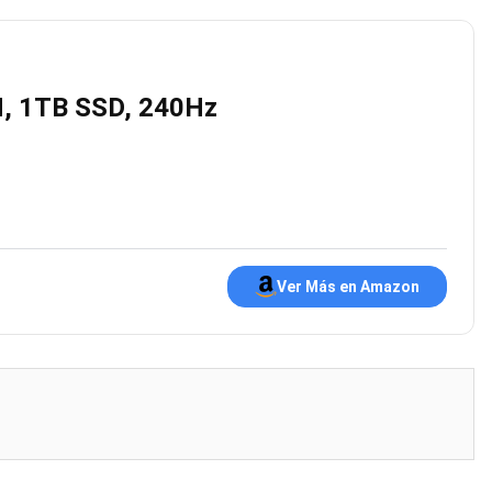
M, 1TB SSD, 240Hz
Ver Más en Amazon