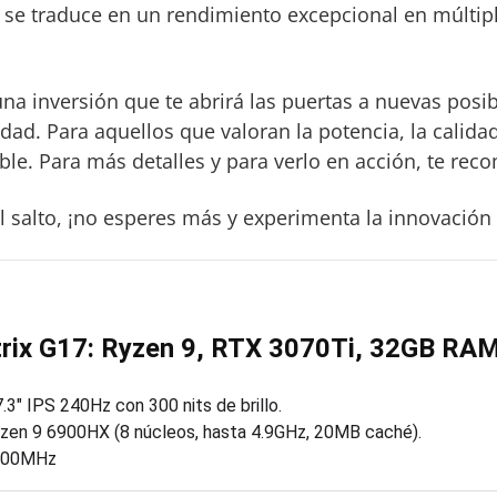
 se traduce en un rendimiento excepcional en múltipl
na inversión que te abrirá las puertas a nuevas posibi
dad. Para aquellos que valoran la potencia, la calida
e. Para más detalles y para verlo en acción, te reco
 el salto, ¡no esperes más y experimenta la innovación
rix G17: Ryzen 9, RTX 3070Ti, 32GB RA
3″ IPS 240Hz con 300 nits de brillo.
en 9 6900HX (8 núcleos, hasta 4.9GHz, 20MB caché).
800MHz