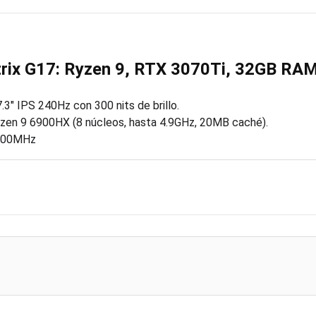
rix G17: Ryzen 9, RTX 3070Ti, 32GB RA
3″ IPS 240Hz con 300 nits de brillo.
en 9 6900HX (8 núcleos, hasta 4.9GHz, 20MB caché).
800MHz