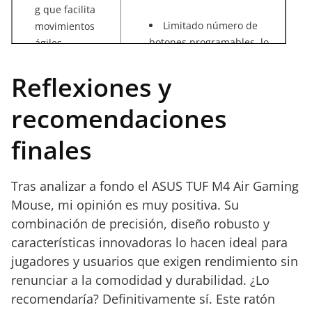
g que facilita
Limitado número de
movimientos
botones programables, lo
ágiles.
Protección
que puede ser un
IPX6 ante
inconveniente para algunos
Reflexiones y
derrames y
usuarios avanzados.
recomendaciones
El precio referencial
humedad, ideal
(36,70 €) puede resultar alto
para cualquier
finales
para quienes inician en el
entorno.
Funcionalidad
gaming.
antibacteriana
Tras analizar a fondo el ASUS TUF M4 Air Gaming
para mantener
Mouse, mi opinión es muy positiva. Su
una higiene
combinación de precisión, diseño robusto y
adecuada.
características innovadoras lo hacen ideal para
Paracord que
reduce los
jugadores y usuarios que exigen rendimiento sin
enredos del
renunciar a la comodidad y durabilidad. ¿Lo
cable.
recomendaría? Definitivamente sí. Este ratón