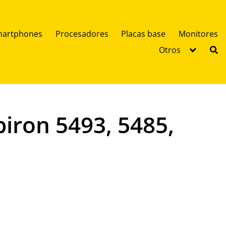
artphones
Procesadores
Placas base
Monitores
Otros
piron 5493, 5485,