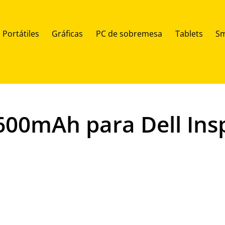
Portátiles
Gráficas
PC de sobremesa
Tablets
Sm
600mAh para Dell Ins