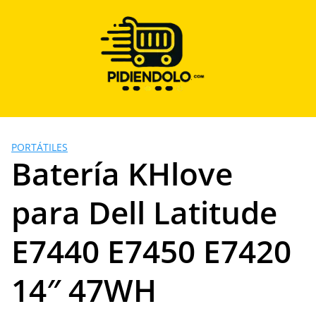
Saltar
al
contenido
PORTÁTILES
Batería KHlove
para Dell Latitude
E7440 E7450 E7420
14″ 47WH