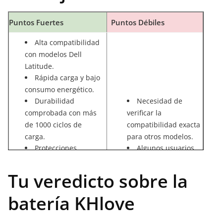
Puntos Fuertes
Puntos Débiles
Alta compatibilidad
con modelos Dell
Latitude.
Rápida carga y bajo
consumo energético.
Durabilidad
Necesidad de
comprobada con más
verificar la
de 1000 ciclos de
compatibilidad exacta
carga.
para otros modelos.
Protecciones
Algunos usuarios
integrales contra
podrían considerar su
sobrecarga,
precio referencial algo
Tu veredicto sobre la
sobretensión y
elevado.
sobrecorriente.
batería KHlove
Calidad de
construcción y