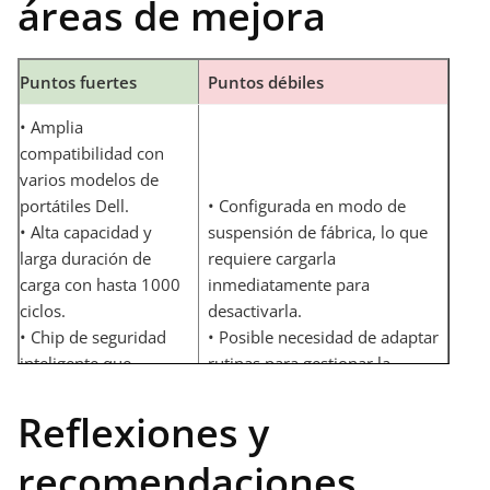
áreas de mejora
Puntos fuertes
Puntos débiles
• Amplia
compatibilidad con
varios modelos de
portátiles Dell.
• Configurada en modo de
• Alta capacidad y
suspensión de fábrica, lo que
larga duración de
requiere cargarla
carga con hasta 1000
inmediatamente para
ciclos.
desactivarla.
• Chip de seguridad
• Posible necesidad de adaptar
inteligente que
rutinas para gestionar la
protege contra
configuración inicial.
sobrecargas y otros
• Si no se utiliza el adaptador
Reflexiones y
riesgos.
de carga de forma inmediata, el
recomendaciones
• Garantía de 15
portátil no se encenderá.