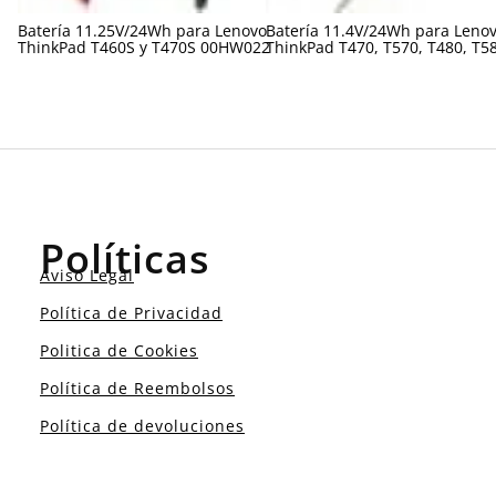
Batería 11.25V/24Wh para Lenovo
Batería 11.4V/24Wh para Leno
ThinkPad T460S y T470S 00HW022
ThinkPad T470, T570, T480, T5
Políticas
Aviso Legal
Política de Privacidad
Politica de Cookies
Política de Reembolsos
Política de devoluciones