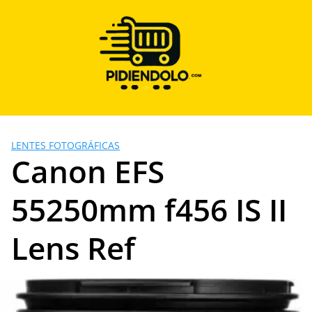
Saltar
al
contenido
LENTES FOTOGRÁFICAS
Canon EFS
55250mm f456 IS II
Lens Ref