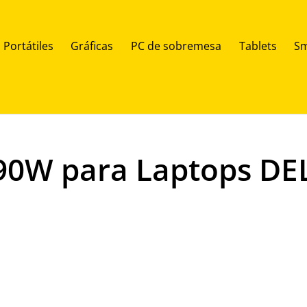
Portátiles
Gráficas
PC de sobremesa
Tablets
Sm
90W para Laptops DEL