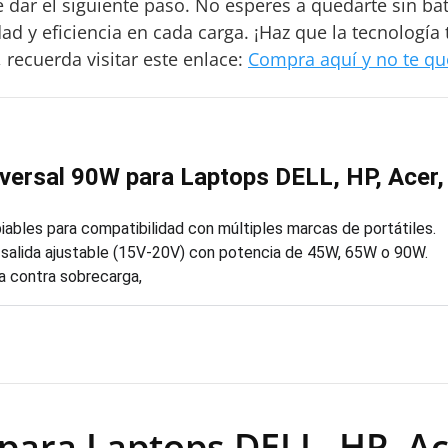
e dar el siguiente paso. No esperes a quedarte sin b
ad y eficiencia en cada carga. ¡Haz que la tecnología
recuerda visitar este enlace:
Compra aquí y no te qu
versal 90W para Laptops DELL, HP, Acer
ables para compatibilidad con múltiples marcas de portátiles.
salida ajustable (15V-20V) con potencia de 45W, 65W o 90W.
a contra sobrecarga,
para Laptops DELL, HP, A