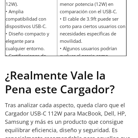
12W).
menor potencia (12W) en
• Amplia
comparación con el USB-C.
compatibilidad con
• El cable de 3.9ft puede ser
dispositivos USB-C.
corto para ciertos usuarios con
• Diseño compacto y
necesidades específicas de
elegante para
movilidad.
cualquier entorno.
• Algunos usuarios podrían
• Certificaciones de
evaluar el precio como
seguridad (RoHS, CE y
ligeramente elevado según sus
FCC) que garantizan
expectativas.
¿Realmente Vale la
protección.
Pena este Cargador?
Tras analizar cada aspecto, queda claro que el
Cargador USB-C 112W para MacBook, Dell, HP,
Samsung y más es un producto que consigue
equilibrar eficiencia, diseño y seguridad. Es