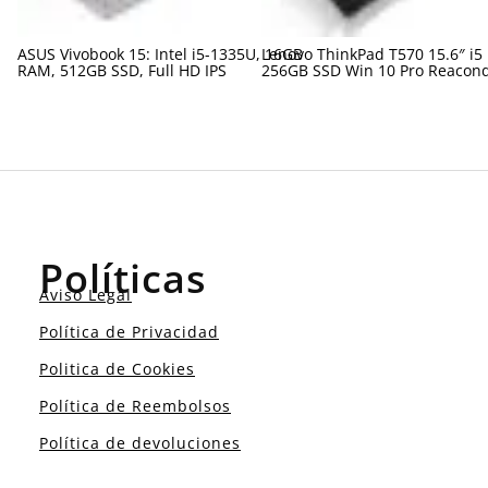
ASUS Vivobook 15: Intel i5-1335U, 16GB
Lenovo ThinkPad T570 15.6″ i5
RAM, 512GB SSD, Full HD IPS
256GB SSD Win 10 Pro Reacon
Políticas
Aviso Legal
Política de Privacidad
Politica de Cookies
Política de Reembolsos
Política de devoluciones