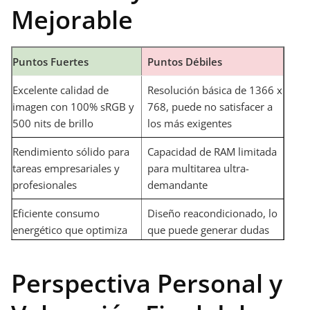
Mejorable
Puntos Fuertes
Puntos Débiles
Excelente calidad de
Resolución básica de 1366 x
imagen con 100% sRGB y
768, puede no satisfacer a
500 nits de brillo
los más exigentes
Rendimiento sólido para
Capacidad de RAM limitada
tareas empresariales y
para multitarea ultra-
profesionales
demandante
Eficiente consumo
Diseño reacondicionado, lo
energético que optimiza
que puede generar dudas
la duración de la batería
en algunos usuarios
Perspectiva Personal y
Conectividad de última
Pocas opciones de puertos
generación con Wi-Fi 6 y
adicionales para periféricos
Bluetooth 5.2