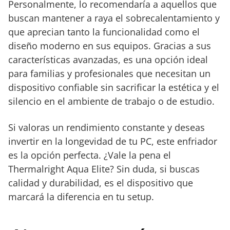
Personalmente, lo recomendaría a aquellos que
rotación de hasta
buscan mantener a raya el sobrecalentamiento y
3,300 rpm, ideal para
que aprecian tanto la funcionalidad como el
tareas intensas
diseño moderno en sus equipos. Gracias a sus
Compatibilidad
características avanzadas, es una opción ideal
con procesadores
para familias y profesionales que necesitan un
Intel y AMD
dispositivo confiable sin sacrificar la estética y el
silencio en el ambiente de trabajo o de estudio.
Si valoras un rendimiento constante y deseas
invertir en la longevidad de tu PC, este enfriador
es la opción perfecta. ¿Vale la pena el
Thermalright Aqua Elite? Sin duda, si buscas
calidad y durabilidad, es el dispositivo que
marcará la diferencia en tu setup.