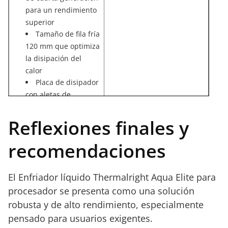
para un rendimiento
superior
Tamaño de fila fría
120 mm que optimiza
la disipación del
calor
Placa de disipador
con aletas de
El precio puede ser
aluminio negro
elevado para usuarios
robusta y eficiente
Reflexiones finales y
con presupuestos
Tubería de agua
limitados
de malla que
recomendaciones
La complejidad de
prolonga la vida del
instalación podría
sistema
requerir conocimientos
El Enfriador líquido Thermalright Aqua Elite para
Ventilador ARGB
técnicos previos
procesador se presenta como una solución
de 120 mm para un
robusta y de alto rendimiento, especialmente
ambiente silencioso y
estético
pensado para usuarios exigentes.
Velocidad de