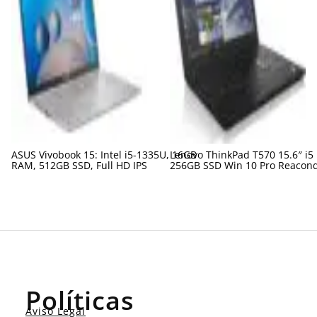
ASUS Vivobook 15: Intel i5-1335U, 16GB
Lenovo ThinkPad T570 15.6″ i5
RAM, 512GB SSD, Full HD IPS
256GB SSD Win 10 Pro Reacon
Políticas
Aviso Legal