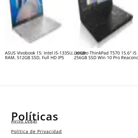
ASUS Vivobook 15: Intel i5-1335U, 16GB
Lenovo ThinkPad T570 15.6″ i5
RAM, 512GB SSD, Full HD IPS
256GB SSD Win 10 Pro Reacon
Políticas
Aviso Legal
Política de Privacidad