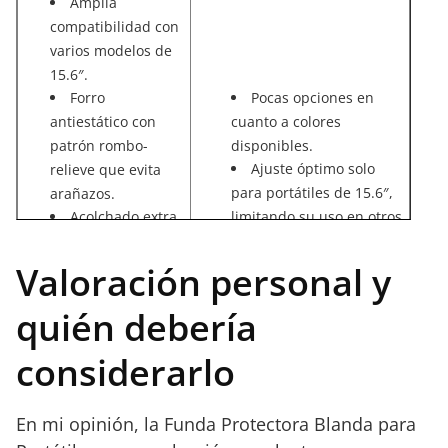
Amplia
compatibilidad con
varios modelos de
15.6″.
Forro
Pocas opciones en
antiestático con
cuanto a colores
patrón rombo-
disponibles.
Ajuste óptimo solo
relieve que evita
para portátiles de 15.6″,
arañazos.
Acolchado extra
limitando su uso en otros
grueso que
tamaños.
Diseño minimalista
absorbe impactos.
Valoración personal y
Materiales
que puede no
sostenibles y
impresionar a gustos
quién debería
compromiso
personales muy
considerarlo
ecológico.
exigentes.
Bolsillo frontal
para mejor
En mi opinión, la Funda Protectora Blanda para
organización de