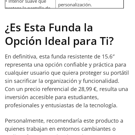
• Interior suave que
personalización.
protege la pantalla de
arañazos.
• Cremallera robusta y
¿Es Esta Funda la
fácil de utilizar.
Opción Ideal para Ti?
En definitiva, esta funda resistente de 15.6″
representa una opción confiable y práctica para
cualquier usuario que quiera proteger su portátil
sin sacrificar la organización y funcionalidad.
Con un precio referencial de 28,99 €, resulta una
inversión accesible para estudiantes,
profesionales y entusiastas de la tecnología.
Personalmente, recomendaría este producto a
quienes trabajan en entornos cambiantes o