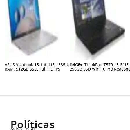
ASUS Vivobook 15: Intel i5-1335U, 16GB
Lenovo ThinkPad T570 15.6″ i5
RAM, 512GB SSD, Full HD IPS
256GB SSD Win 10 Pro Reacon
Políticas
Aviso Legal