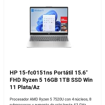
HP 15-fc0151ns Portátil 15.6″
FHD Ryzen 5 16GB 1TB SSD Win
11 Plata/Az
Procesador AMD Ryzen 5 7520U con 4 núcleos, 8
subprocesos y aumento de reloj hasta 4,3 GHz.