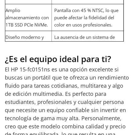
Amplio
Pantalla con 45 % NTSC, lo que
almacenamiento con
puede afectar la fidelidad del
1TB SSD PCIe NVMe.
color en usos profesionales.
Diseño moderno y
La ausencia de un sistema de
construcción robusta
refrigeración avanzado podría
con pantalla
afectar el rendimiento en cargas
¿Es el equipo ideal para ti?
antirrelectante.
prolongadas.
El HP 15-fc0151ns es una opción excelente si
buscas un portátil que te ofrezca un rendimiento
fluido para tareas cotidianas, multitarea y algo
de edición multimedia. Es perfecto para
estudiantes, profesionales y cualquier persona
que necesite un equipo confiable sin invertir en
tecnología de gama muy alta. Personalmente,
creo que este modelo combina calidad y precio
de forma equilibrada, lo que resulta en una