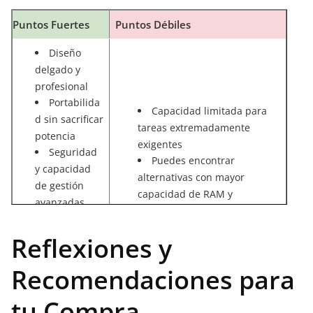
Puntos Fuertes
Puntos Débiles
Diseño
delgado y
profesional
Portabilida
Capacidad limitada para
d sin sacrificar
tareas extremadamente
potencia
exigentes
Seguridad
Puedes encontrar
y capacidad
alternativas con mayor
de gestión
capacidad de RAM y
avanzadas
procesamientos para usos muy
Conectivida
especializados
d completa
Reflexiones y
con todos los
puertos
Recomendaciones para
necesarios
tu Compra