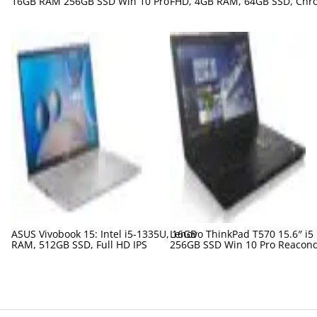
16GB RAM 256GB SSD Win 10 Pro
FHD, 4GB RAM, 64GB SSD, Chr
ASUS Vivobook 15: Intel i5-1335U, 16GB
Lenovo ThinkPad T570 15.6″ i5
RAM, 512GB SSD, Full HD IPS
256GB SSD Win 10 Pro Reacon