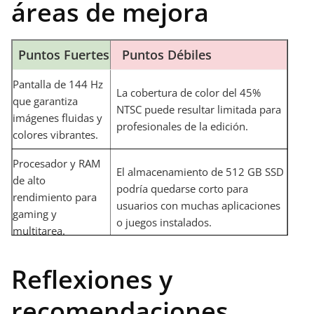
áreas de mejora
Puntos Fuertes
Puntos Débiles
Pantalla de 144 Hz
La cobertura de color del 45%
que garantiza
NTSC puede resultar limitada para
imágenes fluidas y
profesionales de la edición.
colores vibrantes.
Procesador y RAM
El almacenamiento de 512 GB SSD
de alto
podría quedarse corto para
rendimiento para
usuarios con muchas aplicaciones
gaming y
o juegos instalados.
multitarea.
Construcción
La tarjeta gráfica RTX 3050 Ti,
Reflexiones y
robusta y diseño
aunque competente, puede tener
moderno que
recomendaciones
limitaciones en juegos muy
facilitan su uso