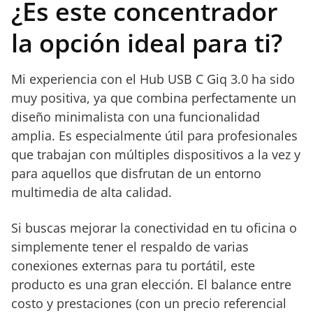
¿Es este concentrador
puede ser limitante para algunos usuarios.
• Las ranuras para tarjetas SD y micro SD no pueden
la opción ideal para ti?
usarse simultáneamente.
• Puede requerir la descarga de la última unidad
Displaylink para un funcionamiento óptimo del video.
Mi experiencia con el Hub USB C Giq 3.0 ha sido
muy positiva, ya que combina perfectamente un
diseño minimalista con una funcionalidad
amplia. Es especialmente útil para profesionales
que trabajan con múltiples dispositivos a la vez y
para aquellos que disfrutan de un entorno
multimedia de alta calidad.
Si buscas mejorar la conectividad en tu oficina o
simplemente tener el respaldo de varias
conexiones externas para tu portátil, este
producto es una gran elección. El balance entre
costo y prestaciones (con un precio referencial