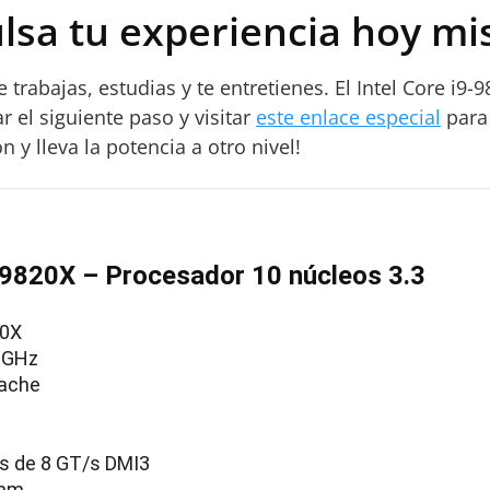
ulsa tu experiencia hoy m
rabajas, estudias y te entretienes. El Intel Core i9-
ar el siguiente paso y visitar
este enlace especial
para 
 y lleva la potencia a otro nivel!
9-9820X – Procesador 10 núcleos 3.3
20X
3 GHz
Cache
us de 8 GT/s DMI3
 nm