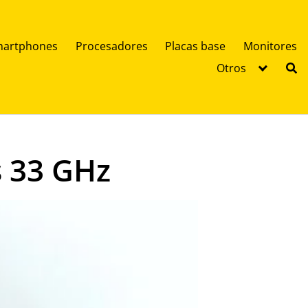
artphones
Procesadores
Placas base
Monitores
Otros
s 33 GHz