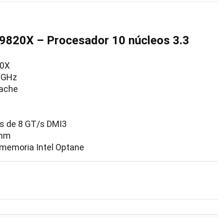
9-9820X – Procesador 10 núcleos 3.3
20X
3 GHz
Cache
us de 8 GT/s DMI3
 nm
 memoria Intel Optane