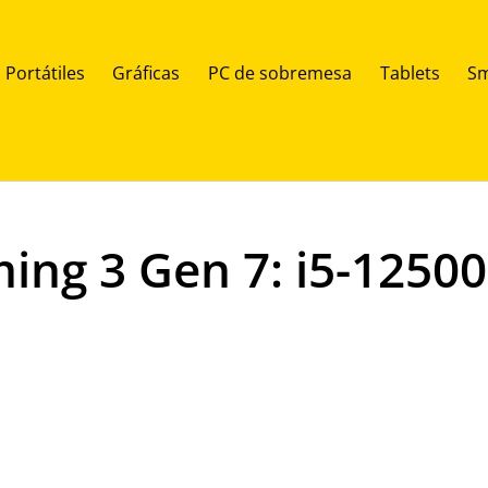
Portátiles
Gráficas
PC de sobremesa
Tablets
Sm
ing 3 Gen 7: i5-1250