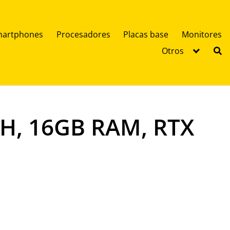
artphones
Procesadores
Placas base
Monitores
Otros
0H, 16GB RAM, RTX