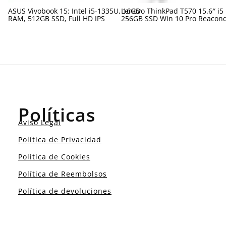
ASUS Vivobook 15: Intel i5-1335U, 16GB
Lenovo ThinkPad T570 15.6″ i5
RAM, 512GB SSD, Full HD IPS
256GB SSD Win 10 Pro Reacon
Políticas
Aviso Legal
Política de Privacidad
Politica de Cookies
Política de Reembolsos
Política de devoluciones