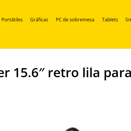
Portátiles
Gráficas
PC de sobremesa
Tablets
Sm
er 15.6″ retro lila pa