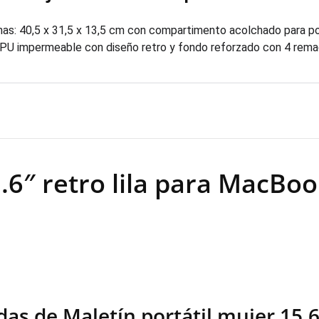
as: 40,5 x 31,5 x 13,5 cm con compartimento acolchado para por
 PU impermeable con diseño retro y fondo reforzado con 4 rem
5.6″ retro lila para MacBo
das de Maletín portátil mujer 15.