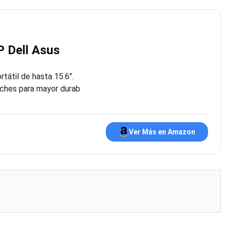
P Dell Asus
tátil de hasta 15.6″.
aches para mayor durab
Ver Más en Amazon