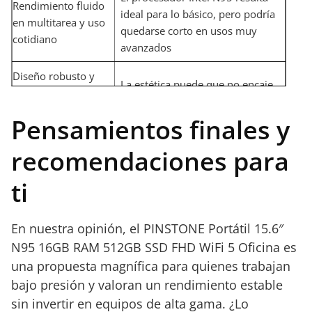
Rendimiento fluido
ideal para lo básico, pero podría
en multitarea y uso
quedarse corto en usos muy
cotidiano
avanzados
Diseño robusto y
La estética puede que no encaje
construcción
con gustos muy modernos
duradera
Pensamientos finales y
Amplio
La conectividad podría
recomendaciones para
almacenamiento
beneficiarse de mejoras en
SSD que reduce los
futuras versiones
ti
tiempos de carga
En nuestra opinión, el PINSTONE Portátil 15.6″
N95 16GB RAM 512GB SSD FHD WiFi 5 Oficina es
una propuesta magnífica para quienes trabajan
bajo presión y valoran un rendimiento estable
sin invertir en equipos de alta gama. ¿Lo