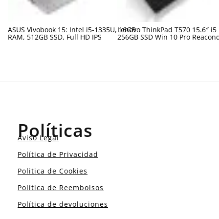
ASUS Vivobook 15: Intel i5-1335U, 16GB
Lenovo ThinkPad T570 15.6″ i5
RAM, 512GB SSD, Full HD IPS
256GB SSD Win 10 Pro Reacon
Políticas
Aviso Legal
Política de Privacidad
Politica de Cookies
Política de Reembolsos
Política de devoluciones