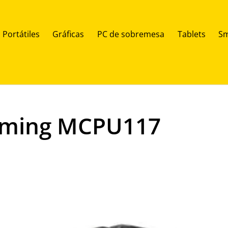
Portátiles
Gráficas
PC de sobremesa
Tablets
Sm
aming MCPU117