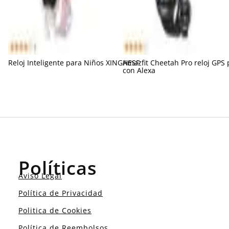
Reloj Inteligente para Niños XINGHESF
Amazfit Cheetah Pro reloj GPS 
con Alexa
Políticas
Aviso Legal
Política de Privacidad
Politica de Cookies
Política de Reembolsos