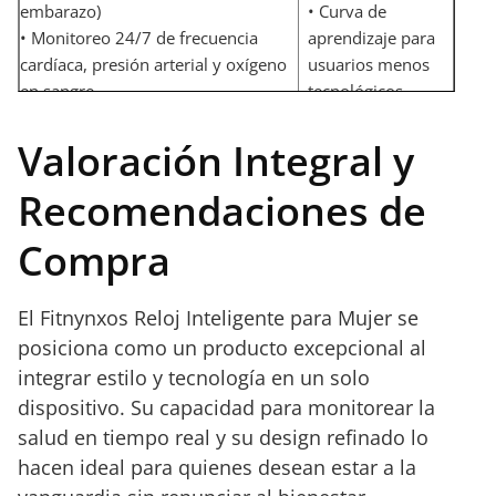
embarazo)
• Curva de
• Monitoreo 24/7 de frecuencia
aprendizaje para
cardíaca, presión arterial y oxígeno
usuarios menos
en sangre
tecnológicos
• Recordatorios para evitar el
• Dependencia de
sedentarismo y mejorar la
la conexión para
Valoración Integral y
hidratación
funciones
Recomendaciones de
• Análisis avanzado del sueño y
avanzadas
accesorios intercambiables
Compra
(correas y collar)
El Fitnynxos Reloj Inteligente para Mujer se
posiciona como un producto excepcional al
integrar estilo y tecnología en un solo
dispositivo. Su capacidad para monitorear la
salud en tiempo real y su design refinado lo
hacen ideal para quienes desean estar a la