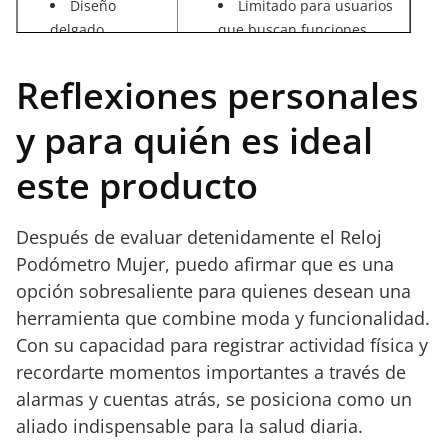
Diseño
Limitado para usuarios
delgado,
que buscan funciones
elegante y
avanzadas o conexión a
moderno.
dispositivos móviles.
Reflexiones personales
Correa de
Pantalla básica en
nylon multicolor
comparación con
y para quién es ideal
que se adapta a
smartwatches de gama alta.
este producto
distintos estilos.
Resistencia al
agua hasta 30
Después de evaluar detenidamente el Reloj
metros.
Podómetro Mujer, puedo afirmar que es una
Uso intuitivo
opción sobresaliente para quienes desean una
sin necesidad de
carga o
herramienta que combine moda y funcionalidad.
aplicaciones.
Con su capacidad para registrar actividad física y
recordarte momentos importantes a través de
alarmas y cuentas atrás, se posiciona como un
aliado indispensable para la salud diaria.