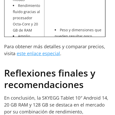
Rendimiento
fluido gracias al
procesador
Octa-Core y 20
Peso y dimensiones que
GB de RAM
Amplio
pueden resultar poco
almacenamiento
portátiles para algunos
Para obtener más detalles y comparar precios,
interno y
usuarios
visita
este enlace especial
.
La dependencia de
posibilidad de
accesorios externos para
expansión hasta
aprovechar todas sus
1 TB
Reflexiones finales y
Conectividad
funciones
Opciones de ampliación
de última
recomendaciones
de RAM podrían suponer un
generación con
costo adicional para quienes
Wi-Fi 6 y 5G
En conclusión, la SKYEGG Tablet 10″ Android 14,
Accesorios
buscan rendimiento extremo
incluidos que
20 GB RAM y 128 GB se destaca en el mercado
aumentan su
por su combinación de rendimiento,