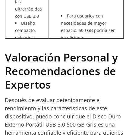
ias
ultrarrápidas
Para usuarios con
con USB 3.0
Diseño
necesidades de mayor
compacto,
espacio, 500 GB podría ser
delgado y
insuficiente
La opción de cifrado no
portátil
Instalación
viene integrada por defecto
Valoración Personal y
sencilla gracias
a Plug and Play
Recomendaciones de
Compatibili
Expertos
dad amplia
con PC y
portátiles
Después de evaluar detenidamente el
rendimiento y las características de este
dispositivo, puedo concluir que el Disco Duro
Externo Portátil USB 3.0 500 GB Gris es una
herramienta confiable y eficiente para quienes