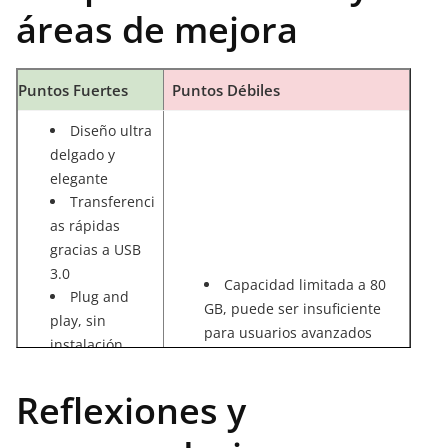
áreas de mejora
Puntos Fuertes
Puntos Débiles
Diseño ultra
delgado y
elegante
Transferenci
as rápidas
gracias a USB
3.0
Capacidad limitada a 80
Plug and
GB, puede ser insuficiente
play, sin
para usuarios avanzados
instalación
Ideal para uso ligero, no
adicional
recomendado para grandes
Compatibili
Reflexiones y
volúmenes de datos
dad con
múltiples